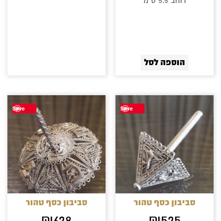
רוחב 5.5 ס"מ
הוספה לסל
Save
Save
סביבון כסף טהור
סביבון כסף טהור
₪
628
₪
525