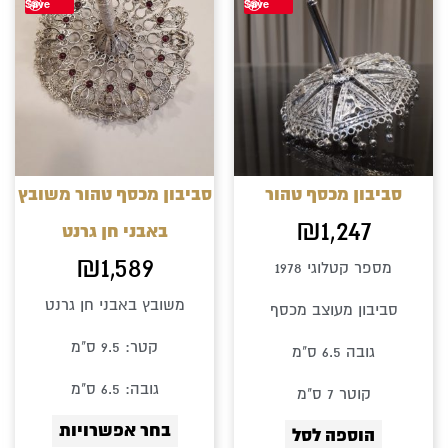
Save
Save
זה
יש
מספר
סוגים.
ניתן
לבחור
סביבון מכסף טהור
סביבון מכסף טהור משובץ
את
₪
1,247
באבני חן גרנט
האפשרוי
₪
1,589
מספר קטלוגי 1978
בעמוד
משובץ באבני חן גרנט
סביבון מעוצב מכסף
המוצר
קטר: 9.5 ס"מ
גובה 6.5 ס"מ
גובה: 6.5 ס"מ
קוטר 7 ס"מ
בחר אפשרויות
הוספה לסל