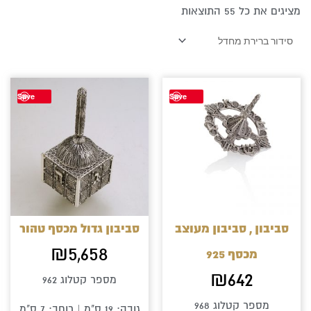
מציגים את כל ⁦55⁩ התוצאות
Save
Save
סביבון , סביבון מעוצב
סביבון גדול מכסף טהור
₪
5,658
מכסף 925
₪
642
מספר קטלוג 962
מספר קטלוג 968
גובה: 19 ס"מ | רוחב: 7 ס"מ