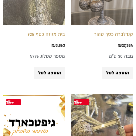
קנדלברה כסף טהור
בית מזוזה כסף 925
₪
3,863
₪
27,384
גובה 30 ס"מ
מספר קטלוג 5996
הוספה לסל
הוספה לסל
טווח
למוצר
Save
Save
מחירים:
זה
עד
יש
מספר