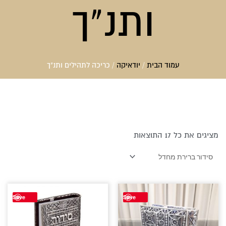
ותנ"ך
עמוד הבית
/
יודאיקה
/ כריכה לתהילים ותנ"ך
מציגים את כל ⁦17⁩ התוצאות
Save
Save