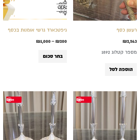
סוגים.
ניתן
לבחור
רעשן כסף
גיפטכארד גרשי אומנות בכסף
את
₪
1,000
–
₪
200
₪
2,543
האפשרויות
מספר קטלוג 1892
בעמוד
בחר סכום
המוצר
הוספה לסל
Save
Save