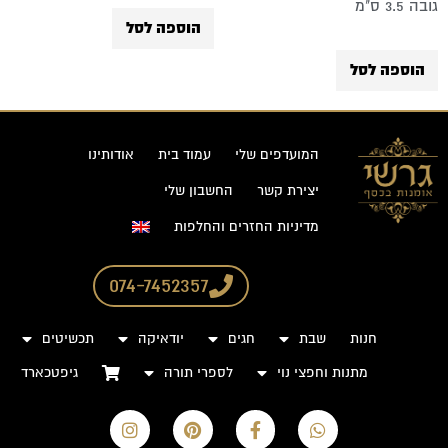
גובה 3.5 ס"מ
הוספה לסל
הוספה לסל
המועדפים שלי
עמוד בית
אודותינו
יצירת קשר
החשבון שלי
מדיניות החזרים והחלפות
074-7452357
חנות
שבת
חגים
יודאיקה
תכשיטים
מתנות וחפצי נוי
לספרי תורה
גיפטכארד
I
P
F
W
n
i
a
h