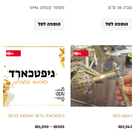
גובה 30 ס"מ
מספר קטלוג 5996
הוספה לסל
הוספה לסל
טווח
למוצר
Save
Save
מחירים:
זה
עד
יש
מספר
סוגים.
ניתן
לבחור
רעשן כסף
גיפטכארד גרשי אומנות בכסף
את
₪
1,000
–
₪
200
₪
2,543
האפשרויות