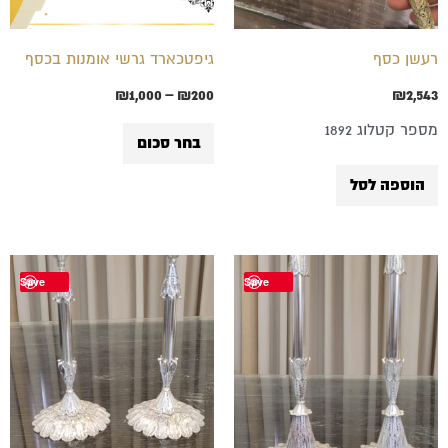
ניתן
לבחור
רעשן כסף
גיפטכארד גרשי אומנות בכסף
את
₪
1,000
–
₪
200
₪
2,543
האפשרויות
מספר קטלוג 1892
בעמוד
בחר סכום
המוצר
הוספה לסל
Save
Save