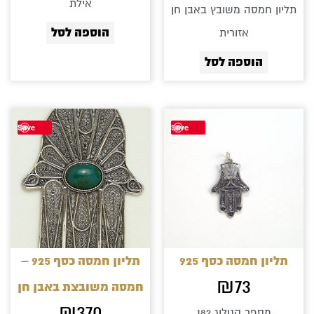
אילת
תליון חמסה משובץ באבן חן
הוספה לסל
אזורית
הוספה לסל
למוצר
Save
Save
זה
יש
מספר
סוגים.
ניתן
לבחור
תליון חמסה כסף 925
תליון חמסה כסף 925 –
את
₪
73
חמסה משובצת באבן חן
האפשרוי
₪
370
מספר קטלוג 182