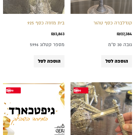
קנדלברה כסף טהור
בית מזוזה כסף 925
₪
3,863
₪
27,384
גובה 30 ס"מ
מספר קטלוג 5996
הוספה לסל
הוספה לסל
טווח
למוצר
Save
Save
מחירים:
זה
עד
יש
מספר
סוגים.