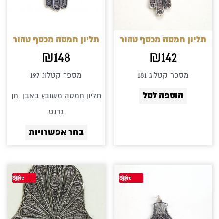
סוגים.
ניתן
לבחור
תליון חמסה מכסף טהור
תליון חמסה מכסף טהור
את
₪
148
₪
142
האפשרוי
מספר קטלוג 181
מספר קטלוג 197
בעמוד
הוספה לסל
תליון חמסה משובץ באבן חן
המוצר
גרנט
בחר אפשרויות
Save
Save