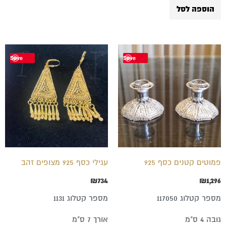
הוספה לסל
Save
Save
פמוטים קטנים כסף 925
עגילי כסף 925 מצופים זהב
₪
734
₪
1,296
מספר קטלוג 117050
מספר קטלוג 1131
גובה 4 ס"מ
אורך 7 ס"מ