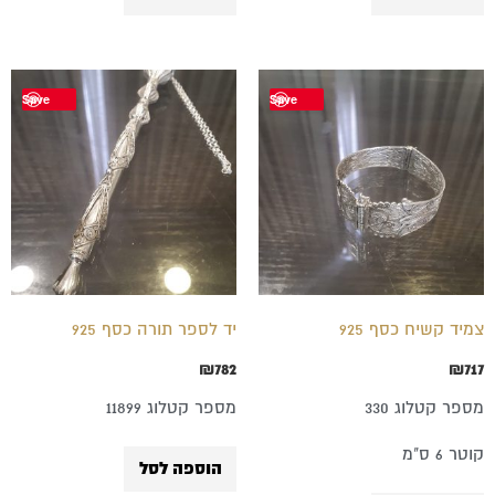
Save
Save
צמיד קשיח כסף 925
יד לספר תורה כסף 925
₪
782
₪
717
מספר קטלוג 330
מספר קטלוג 11899
קוטר 6 ס"מ
הוספה לסל