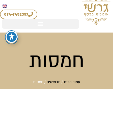
יצירת קשר
החשבון שלי
ילוג
מדיניות החזרים והחלפות
תוכן
074-7452357
חמסות
עמוד הבית
/
תכשיטים
/ חמסות