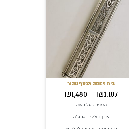
זה
יש
מספר
סוגים.
ניתן
לבחור
את
האפשרויות
בעמוד
בית מזוזה מכסף טהור
המוצר
₪
1,480
–
₪
1,187
מספר קטלוג 735
אורך כולל: 16.5 ס"מ