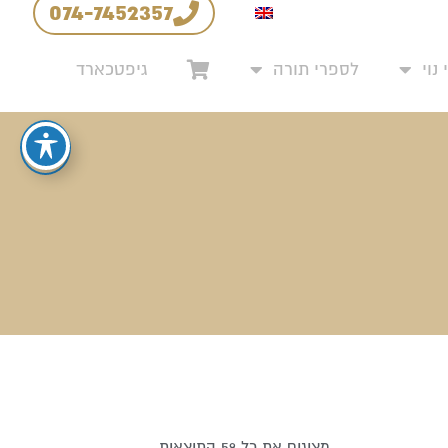
074-7452357
יניות החזרים והחלפות
נוי
לספרי תורה
גיפטכארד
מציגים את כל ⁦59⁩ התוצאות