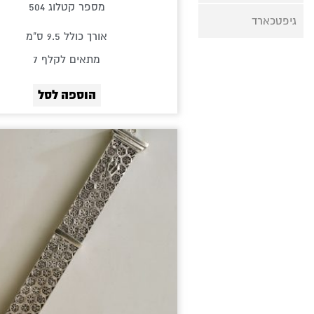
מספר קטלוג 504
גיפטכארד
אורך כולל 9.5 ס"מ
מתאים לקלף 7
הוספה לסל
ט
מ
למוצר
ע
זה
יש
מספר
סוגים.
ניתן
לבחור
את