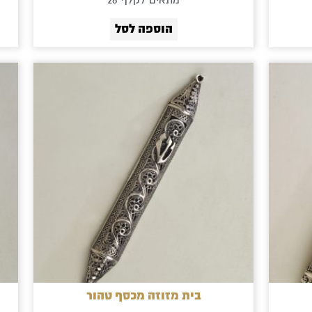
מתאים לקלף 28
הוספה לסל
ווח
חירים:
ד
ויות
בית מזוזה מכסף טהור