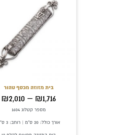
זה
יש
מספר
סוגים.
ניתן
לבחור
את
האפשר
בעמוד
בית מזוזה מכסף טהור
המוצר
₪
2,010
–
₪
1,716
מספר קטלוג 1604
אורך כולל: 20 ס"מ | רוחב: 3 ס"מ