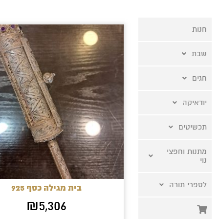
חנות
שבת
חגים
יודאיקה
תכשיטים
מתנות וחפצי
נוי
לספרי תורה
בית מגילה כסף 925
₪
5,306