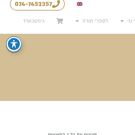
074-7452357
יניות החזרים והחלפות
נוי
לספרי תורה
גיפטכארד
מציגים את כל ⁦7⁩ התוצאות