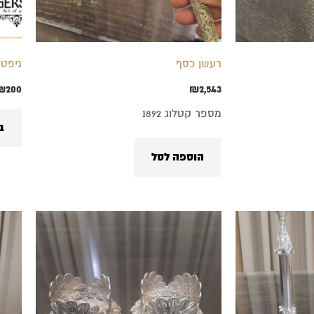
רעשן כסף
גיפטכ
₪
200
₪
2,543
מספר קטלוג 1892
ב
הוספה לסל