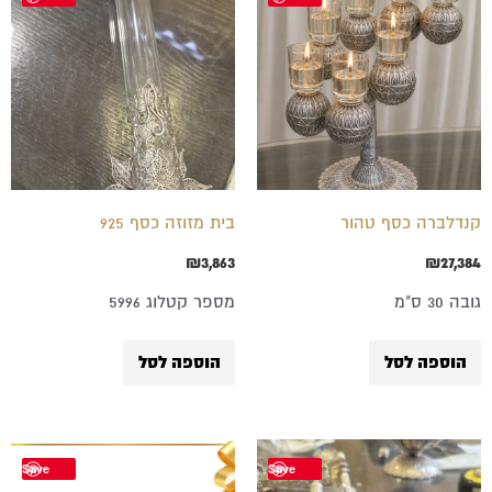
קנדלברה כסף טהור
בית מזוזה כסף 925
₪
3,863
₪
27,384
גובה 30 ס"מ
מספר קטלוג 5996
הוספה לסל
הוספה לסל
טווח
למוצר
Save
Save
מחירים:
זה