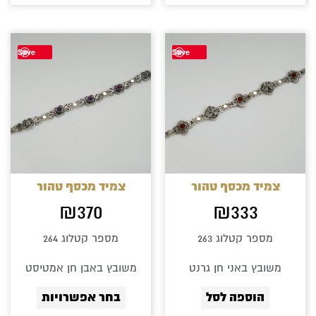
למוצר
Save
Save
זה
יש
מספר
סוגים.
ניתן
לבחור
צמיד מכסף טהור
צמיד מכסף טהור
את
₪
370
₪
333
האפשרוי
מספר קטלוג 263
מספר קטלוג 264
בעמוד
משובץ באני חן גרנט
משובץ באבן חן אמטיסט
המוצר
הוספה לסל
בחר אפשרויות