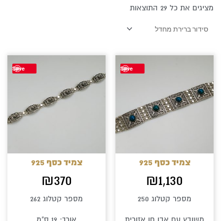
מציגים את כל ⁦29⁩ התוצאות
למוצר
Save
Save
זה
יש
מספר
סוגים.
ניתן
לבחור
צמיד כסף 925
צמיד כסף 925
את
₪
370
₪
1,130
האפשרויות
מספר קטלוג 250
מספר קטלוג 262
בעמוד
משובץ עם אבן חן אזורית
אורך: 19 ס"מ