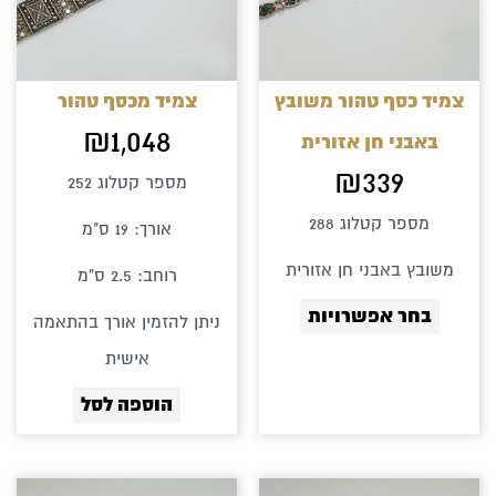
סוגים.
ניתן
לבחור
צמיד כסף טהור משובץ
צמיד מכסף טהור
את
₪
1,048
באבני חן אזורית
האפשרויות
₪
339
מספר קטלוג 252
בעמוד
מספר קטלוג 288
אורך: 19 ס"מ
המוצר
משובץ באבני חן אזורית
רוחב: 2.5 ס"מ
בחר אפשרויות
ניתן להזמין אורך בהתאמה
אישית
הוספה לסל