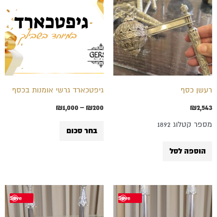
עד
יש
מספר
סוגים.
ניתן
לבחור
רעשן כסף
גיפטכארד גרשי אומנות בכסף
את
₪
1,000
–
₪
200
₪
2,543
האפשרויות
מספר קטלוג 1892
בעמוד
בחר סכום
המוצר
הוספה לסל
Save
Save