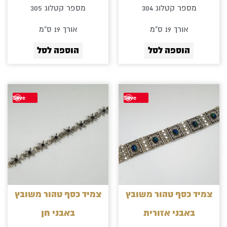
מספר קטלוג 304
מספר קטלוג 305
אורך 19 ס"מ
אורך 19 ס"מ
הוספה לסל
הוספה לסל
טווח
מחירים:
למוצר
למוצר
עד
Save
Save
זה
זה
יש
יש
מספר
מספר
סוגים.
סוגים.
ניתן
ניתן
לבחור
לבחור
צמיד כסף טהור משובץ
צמיד כסף טהור משובץ
את
את
באבני אזורית
באבני חן
האפשרויות
האפשרוי