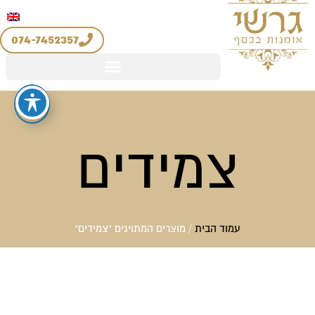
יצירת קשר
החשבון שלי
ילוג
מדיניות החזרים והחלפות
תוכן
074-7452357
צמידים
עמוד הבית
/ מוצרים המתויגים “צמידים”