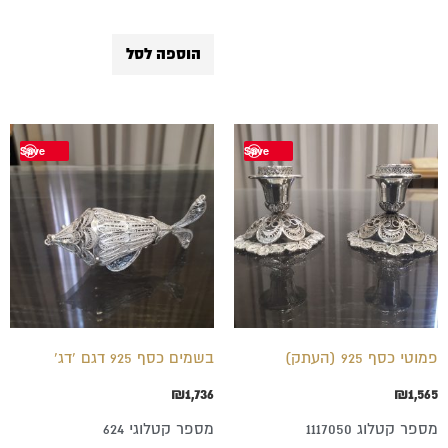
הוספה לסל
Save
Save
פמוטי כסף 925 (העתק)
בשמים כסף 925 דגם 'דג'
₪
1,736
₪
1,565
מספר קטלוג 1117050
מספר קטלוגי 624