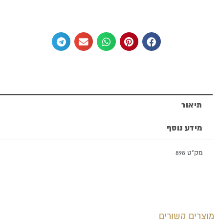
בית
מגילה
מכסף
טהור
תיאור
מידע נוסף
מק"ט 898
מוצרים קשורים