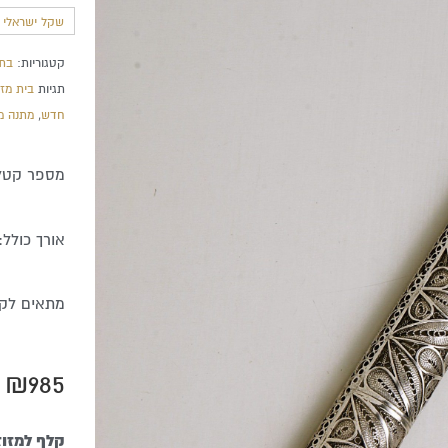
שקל ישראלי חד
קטגוריות:
בתי
תגיות
בית מז
חדש
,
מתנה מ
מספר קטלוג 
אורך כולל: 19 ס"
מתאים לקלף
₪
985
כמות
קלף למזוז