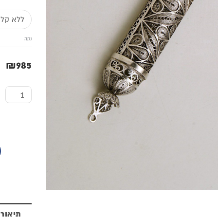
של
בית
נקה
מזוזה
מכסף
₪
985
טהור
בדוגמת
עלים
תיאור