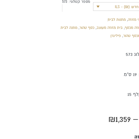
מספר קטלוגי:
573
ש (₪) - ILS
 מזוזה
,
מתנות לבית
וזה מכסף
,
בית מזוזה מעוצב
,
כסף טהור
,
מתנה לבית
כסף טהור
,
פיליגרן
573
מ
 15
טווח
₪
1,359
–
מחירים:
ה