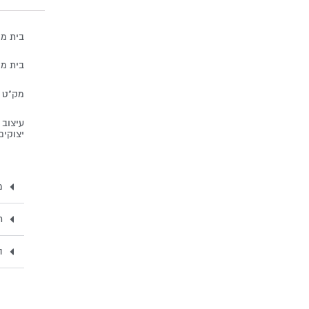
בית מז
בית מזו
מק"ט 573
עיצוב 
יצוקים
מ
ת
ה