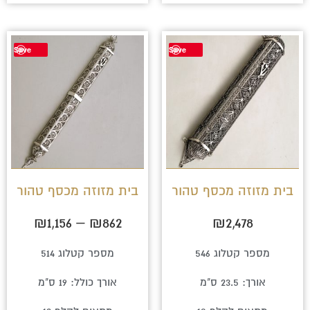
טווח
למוצר
Save
Save
מחירים:
זה
יש
עד
מספר
סוגים.
ניתן
לבחור
בית מזוזה מכסף טהור
בית מזוזה מכסף טהור
את
₪
1,156
–
₪
862
₪
2,478
האפשרויו
בעמוד
מספר קטלוג 546
מספר קטלוג 514
המוצר
אורך: 23.5 ס"מ
אורך כולל: 19 ס"מ