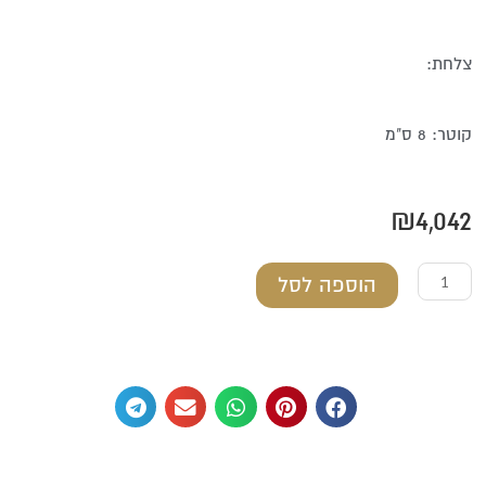
צלחת:
קוטר: 8 ס"מ
₪
4,042
כמות
הוספה לסל
של
גביע
כסף
טהור
משובץ