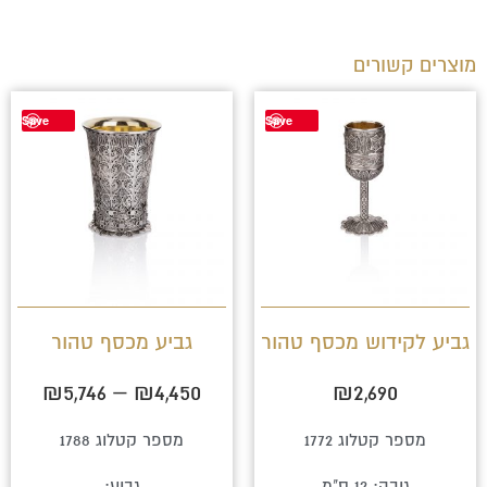
מוצרים קשורים
טווח
למוצר
Save
Save
מחירים
זה
יש
עד
מספר
סוגים.
ניתן
לבחור
גביע לקידוש מכסף טהור
גביע מכסף טהור
את
₪
5,746
–
₪
4,450
₪
2,690
האפשרויו
בעמוד
מספר קטלוג 1772
מספר קטלוג 1788
המוצר
גובה: 12 ס"מ
גביע: