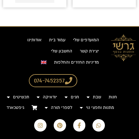
המועדפים שלי
עמוד בית
אודותינו
יצירת קשר
החשבון שלי
מדיניות החזרים והחלפות
074-7452357
חנות
שבת
חגים
יודאיקה
תכשיטים
מתנות וחפצי נוי
לספרי תורה
גיפטכארד
I
P
F
W
n
i
a
h
s
n
c
a
t
t
e
t