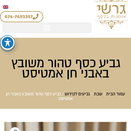
יצירת קשר
החשבון שלי
לוג
מדיניות החזרים והחלפות
וכן
074-7452357
גביע כסף טהור משובץ
באבני חן אמטיסט
עמוד הבית
/
שבת
/
גביעים לקידוש
/ גביע כסף טהור משובץ באבני חן
אמטיסט