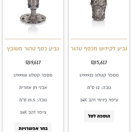
יש
מספר
סוגים.
ניתן
לבחור
גביע לקידוש מכסף טהור
גביע כסף טהור משובץ
את
₪
9,617
₪
5,617
האפשרויו
בעמוד
מספר קטלוג 1799922
מספר קטלוג 1799910
המוצר
גובה: 12 ס"מ
אבני חן אזורית
ציפוי פנימי זהב 24K
גובה: 15.5 ס"מ
ציפוי זהב 24K
הוספה לסל
בחר אפשרויות