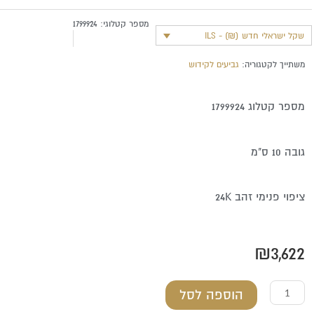
מספר קטלוגי:
1799924
שקל ישראלי חדש (₪) - ILS
משתייך לקטגוריה:
גביעים לקידוש
מספר קטלוג 1799924
גובה 10 ס"מ
ציפוי פנימי זהב 24K
₪
3,622
כמות
הוספה לסל
של