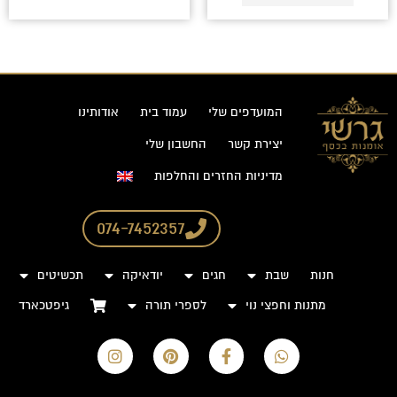
המועדפים שלי
עמוד בית
אודותינו
יצירת קשר
החשבון שלי
מדיניות החזרים והחלפות
074-7452357
חנות
שבת
חגים
יודאיקה
תכשיטים
מתנות וחפצי נוי
לספרי תורה
גיפטכארד
I
P
F
W
n
i
a
h
s
n
c
a
t
t
e
t