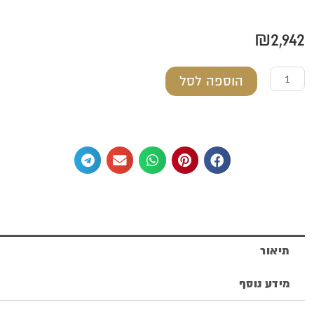
₪
2,942
כמות
הוספה לסל
של
כוס
לקידוש
מכסף
טהור
דגם
ירושלים
תיאור
קטן
מידע נוסף