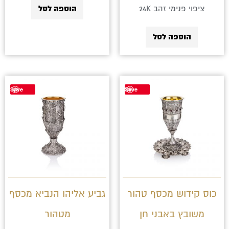
ציפוי פנימי זהב 24K
הוספה לסל
הוספה לסל
למוצר
Save
Save
זה
יש
מספר
סוגים.
ניתן
לבחור
כוס קידוש מכסף טהור
גביע אליהו הנביא מכסף
את
משובץ באבני חן
מטהור
האפשרויות