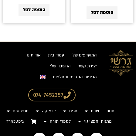
הוספה לסל
הוספה לסל
המועדפים שלי
עמוד בית
אודותינו
יצירת קשר
החשבון שלי
מדיניות החזרים והחלפות
074-7452357
חנות
שבת
חגים
יודאיקה
תכשיטים
מתנות וחפצי נוי
לספרי תורה
גיפטכארד
I
P
F
W