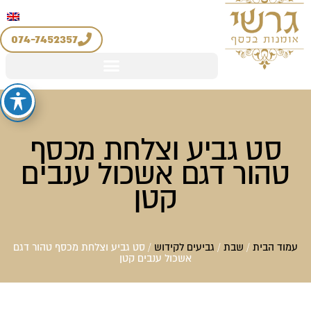
יצירת קשר
החשבון שלי
לוג
מדיניות החזרים והחלפות
וכן
074-7452357
סט גביע וצלחת מכסף
טהור דגם אשכול ענבים
קטן
עמוד הבית
/
שבת
/
גביעים לקידוש
/ סט גביע וצלחת מכסף טהור דגם
אשכול ענבים קטן