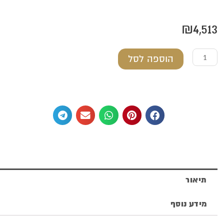
₪
4,513
כמות
הוספה לסל
של
דבשיה
מכסף
טהור
תיאור
מידע נוסף