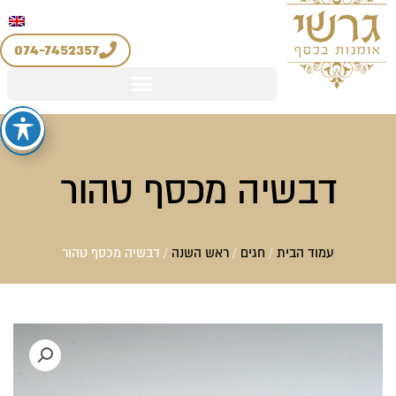
יצירת קשר
החשבון שלי
לוג
מדיניות החזרים והחלפות
וכן
074-7452357
דבשיה מכסף טהור
עמוד הבית
/
חגים
/
ראש השנה
/ דבשיה מכסף טהור