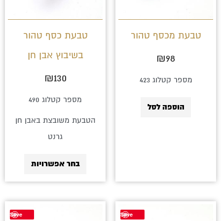
ניתן
לבחור
טבעת מכסף טהור
טבעת כסף טהור
את
בשיבוץ אבן חן
₪
98
האפשרויו
בעמוד
₪
130
מספר קטלוג 423
המוצר
מספר קטלוג 490
הוספה לסל
הטבעת משובצת באבן חן
גרנט
בחר אפשרויות
למוצר
למוצר
Save
Save