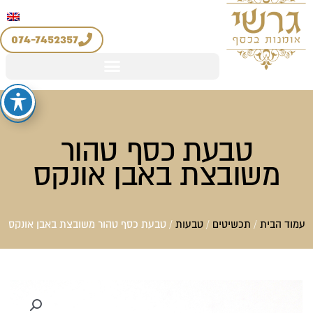
יצירת קשר
החשבון שלי
לוג
מדיניות החזרים והחלפות
וכן
074-7452357
טבעת כסף טהור
משובצת באבן אונקס
עמוד הבית
/
תכשיטים
/
טבעות
/ טבעת כסף טהור משובצת באבן אונקס