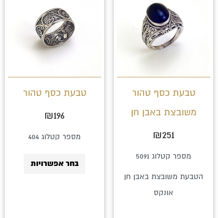
זה
זה
יש
יש
מספר
מספר
סוגים.
סוגים.
ניתן
ניתן
לבחור
לבחור
טבעת כסף טהור
טבעת כסף טהור
את
את
משובצת באבן חן
₪
196
האפשרויות
האפשרויו
בעמוד
בעמוד
₪
251
מספר קטלוג 404
המוצר
המוצר
מספר קטלוג 5091
בחר אפשרויות
הטבעת משובצת באבן חן
אונקס