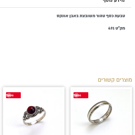
מידע נוסף
טבעת כסף טהור משובצת באבן אונקס
מק"ט 491
מוצרים קשורים
למוצר
Save
Save
זה
יש
מספר
סוגים.