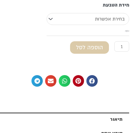
מידת הטבעת
כסף
טהור
משובצת
נקה
באבן
הוספה לסל
אונקס
תיאור