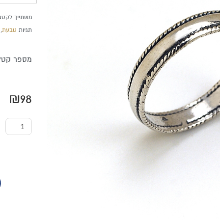
משתייך לקטגו
תגיות
טבעת
,
מספר קטלוג 
₪
98
כמות
של
טבעת
מכסף
טהור