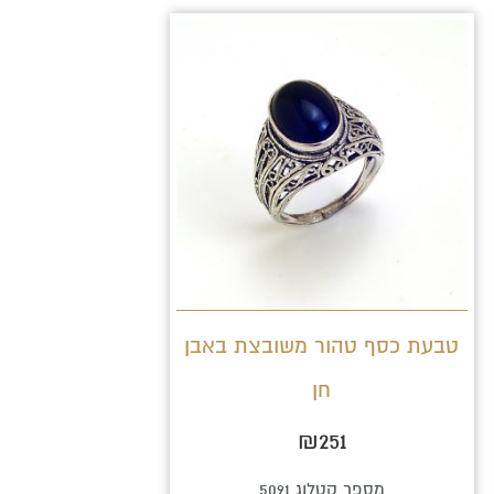
למוצר
זה
יש
מספר
סוגים.
ניתן
לבחור
את
האפשרויות
טבעת כסף טהור משובצת באבן
בעמוד
חן
המוצר
₪
251
מספר קטלוג 5091