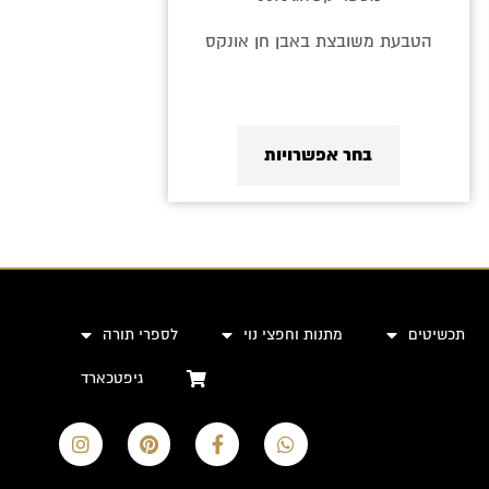
הטבעת משובצת באבן חן אונקס
בחר אפשרויות
תכשיטים
מתנות וחפצי נוי
לספרי תורה
גיפטכארד
I
P
F
W
n
i
a
h
s
n
c
a