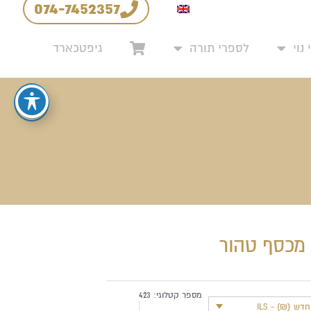
074-7452357
יניות החזרים והחלפות
נוי
לספרי תורה
גיפטכארד
מכסף טהור
מספר קטלוגי:
423
ש (₪) - ILS