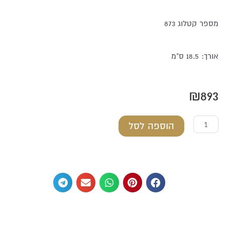
מספר קטלוג 873
אורך: 18.5 ס"מ
₪
893
כמות
הוספה לסל
של
יד
לספר
תורה
מכסף
טהור