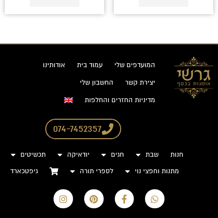
המועדפים שלי
עמוד בית
אודותינו
יצירת קשר
החשבון שלי
מדיניות החזרים והחלפות
074-7452357
חנות
שבת
חגים
יודאיקה
תכשיטים
מתנות וחפצי נוי
לספרי תורה
גיפטכארד
I
P
F
W
n
i
a
h
s
n
c
a