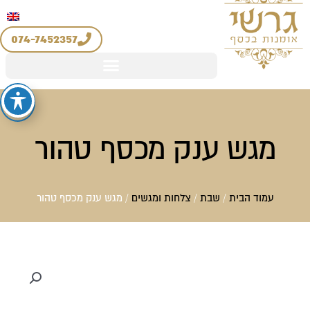
יצירת קשר
החשבון שלי
לוג
מדיניות החזרים והחלפות
וכן
074-7452357
מגש ענק מכסף טהור
עמוד הבית
/
שבת
/
צלחות ומגשים
/ מגש ענק מכסף טהור