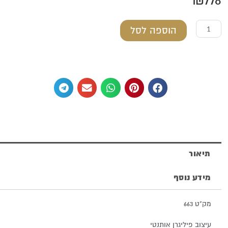
₪
778
כמות
הוספה לסל
של
מחזיק
גפרורים
מכסף
טהור
תיאור
מידע נוסף
מק"ט 663
עיצוב פיליגרן אותנטי