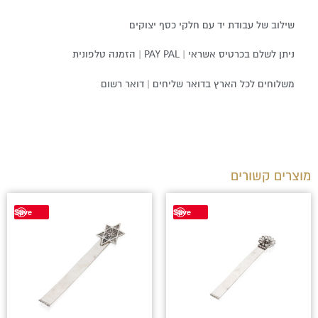
שילוב של עבודת יד עם חלקי כסף יצוקים
ניתן לשלם בכרטיס אשראי | PAY PAL | הזמנה טלפונית
משלוחים לכל הארץ בדואר שליחים | דואר רשום
מוצרים קשורים
טווח
טווח
למוצר
למוצר
Save
Save
מחירים:
מחירים:
זה
זה
יש
יש
עד
עד
מספר
מספר
סוגים.
סוגים.