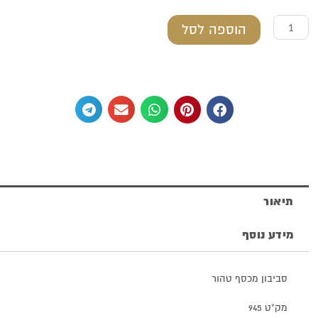
כמות
הוספה לסל
של
סביבון
מכסף
טהור
תיאור
מידע נוסף
סביבון מכסף טהור
מק"ט 945