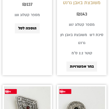
משובצת באבן גרנט
₪
137
האפשרויות
בעמוד
₪
143
מספר קטלוג 110
המוצר
מספר קטלוג 107
הוספה לסל
סיכת דש משובצת באבן חן
גרנט
קוטר 2.2 ס"מ
בחר אפשרויות
למוצר
למוצר
Save
Save
זה
זה
יש
יש