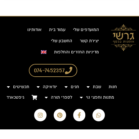
המועדפים שלי
עמוד בית
אודותינו
יצירת קשר
החשבון שלי
מדיניות החזרים והחלפות
074-7452357
חנות
שבת
חגים
יודאיקה
תכשיטים
מתנות וחפצי נוי
לספרי תורה
גיפטכארד
I
P
F
W
n
i
a
h
s
n
c
a
t
t
e
t
a
e
b
s