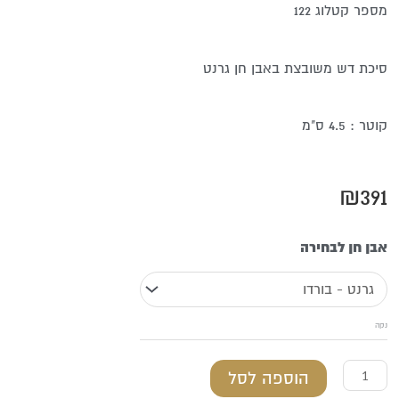
מספר קטלוג 122
סיכת דש משובצת באבן חן גרנט
קוטר : 4.5 ס"מ
₪
391
כמות
אבן חן לבחירה
של
סיכת
נקה
דש
מכסף
הוספה לסל
טהור