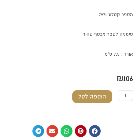
מספר קטלוג 7971
סימניה לספר מכסף טהור
אורך : 7.5 ס"מ
₪
106
כמות
הוספה לסל
של
סימניה
לספר
מכסף