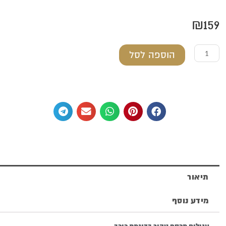
₪
159
כמות
הוספה לסל
של
עגילים
מכסף
טהור
בדוגמת
כוכב
תיאור
מידע נוסף