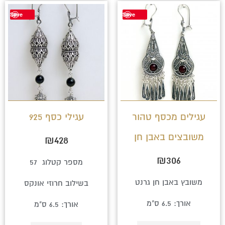
למוצר
Save
Save
זה
יש
מספר
סוגים.
ניתן
לבחור
עגילים מכסף טהור
עגילי כסף 925
את
משובצים באבן חן
₪
428
האפשרויות
בעמוד
₪
306
מספר קטלוג 57
המוצר
משובץ באבן חן גרנט
בשילוב חרוזי אונקס
אורך: 6.5 ס"מ
אורך: 6.5 ס"מ