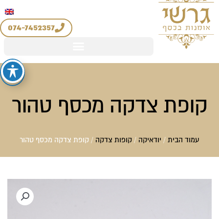
יצירת קשר
החשבון שלי
לוג
מדיניות החזרים והחלפות
וכן
074-7452357
קופת צדקה מכסף טהור
עמוד הבית
/
יודאיקה
/
קופות צדקה
/ קופת צדקה מכסף טהור