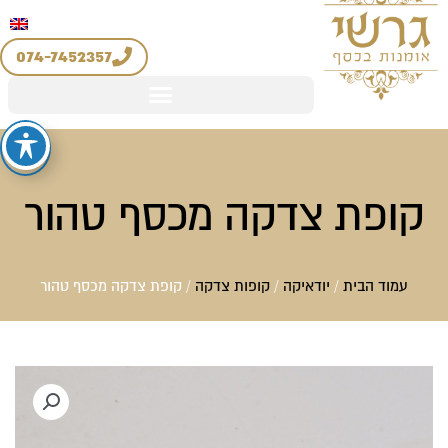
יצירת קשר
החשבון שלי
לוג
מדיניות החזרים והחלפות
וכן
074-7452357
קופת צדקה מכסף טהור
עמוד הבית
/
יודאיקה
/
קופות צדקה
/ קופת צדקה מכסף טהור