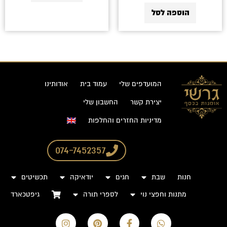
הוספה לסל
המועדפים שלי
עמוד בית
אודותינו
יצירת קשר
החשבון שלי
מדיניות החזרים והחלפות
074-7452357
חנות
שבת
חגים
יודאיקה
תכשיטים
מתנות וחפצי נוי
לספרי תורה
גיפטכארד
I
P
F
W
n
i
a
h