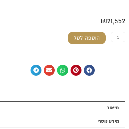
₪
21,552
כמות
הוספה לסל
של
קנדלברה
מכסף
טהור
תיאור
מידע נוסף