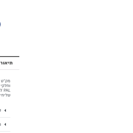
רעשן
מכסף
טהור
דגם
'פורים
שמח'
תיאור
וחלקי 
שליחים
ק
מ