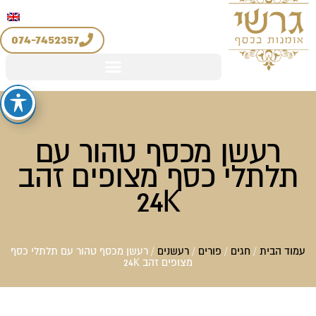
יצירת קשר
החשבון שלי
לוג
מדיניות החזרים והחלפות
וכן
074-7452357
רעשן מכסף טהור עם
תלתלי כסף מצופים זהב
24K
עמוד הבית
/
חגים
/
פורים
/
רעשנים
/ רעשן מכסף טהור עם תלתלי כסף
מצופים זהב 24K