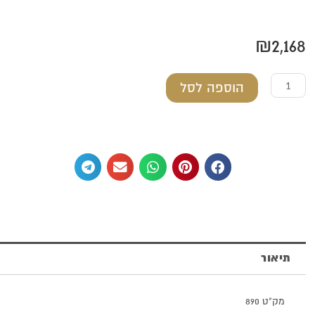
₪
2,168
כמות
הוספה לסל
של
רעשן
מכסף
טהור
עם
תלתלי
כסף
תיאור
מצופים
זהב
מק"ט 890