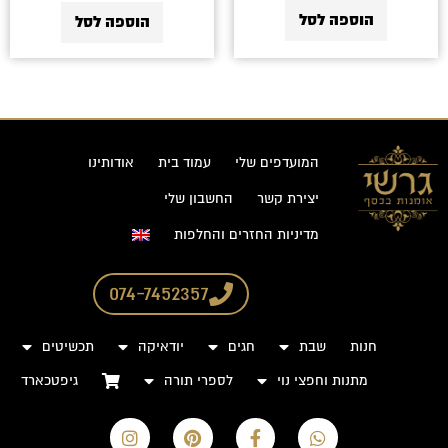
הוספה לסל
הוספה לסל
המועדפים שלי
עמוד בית
אודותינו
יצירת קשר
החשבון שלי
מדיניות החזרים והחלפות
074-7452357
חנות
שבת
חגים
יודאיקה
תכשיטים
מתנות וחפצי נוי
לספרי תורה
גיפטכארד
I
P
F
W
n
i
a
h