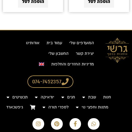
הוספה לסל
הוספה לסל
המועדפים שלי
עמוד בית
אודותינו
יצירת קשר
החשבון שלי
מדיניות החזרים והחלפות
074-7452357
חנות
שבת
חגים
יודאיקה
תכשיטים
מתנות וחפצי נוי
לספרי תורה
גיפטכארד
I
P
F
W
n
i
a
h
s
n
c
a