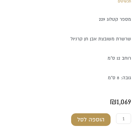
תכשיטים
מספר קטלוג 229
שרשרת משובצת אבן חן קרניול
רוחב 12 ס"מ
גובה: 8 ס"מ
₪
1,069
כמות
הוספה לסל
של