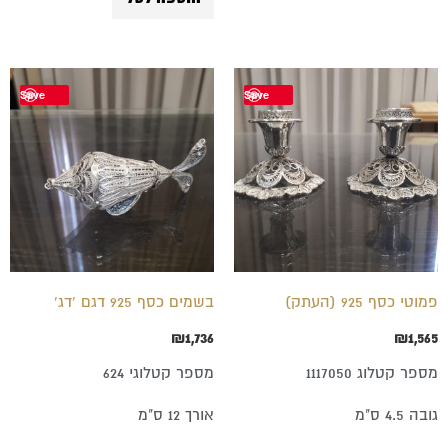
Save
Save
פמוטי כסף 925 (העתק)
בשמים כסף 925 דגם 'דג'
₪
1,736
₪
1,565
מספר קטלוג 1117050
מספר קטלוגי 624
גובה 4.5 ס"מ
אורך 12 ס"מ