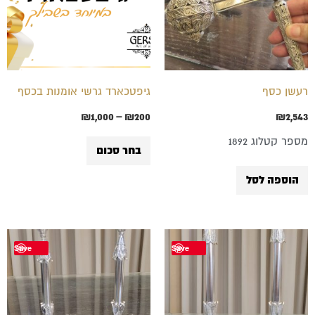
מספר
סוגים.
ניתן
לבחור
רעשן כסף
גיפטכארד גרשי אומנות בכסף
את
₪
1,000
–
₪
200
₪
2,543
האפשרויות
מספר קטלוג 1892
בעמוד
בחר סכום
המוצר
הוספה לסל
Save
Save