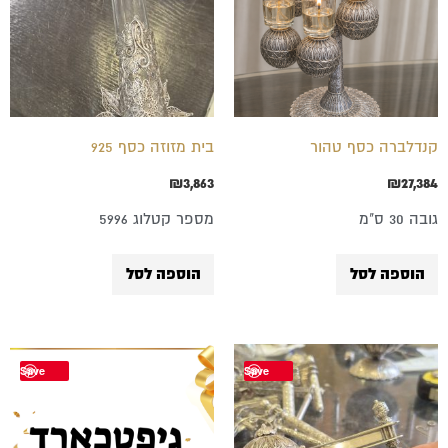
קנדלברה כסף טהור
בית מזוזה כסף 925
₪
3,863
₪
27,384
גובה 30 ס"מ
מספר קטלוג 5996
הוספה לסל
הוספה לסל
טווח
למוצר
Save
Save
מחירים:
זה
עד
יש