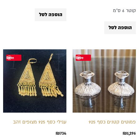
קוטר 6 ס"מ
הוספה לסל
הוספה לסל
Save
Save
פמוטים קטנים כסף 925
עגילי כסף 925 מצופים זהב
₪
734
₪
1,296