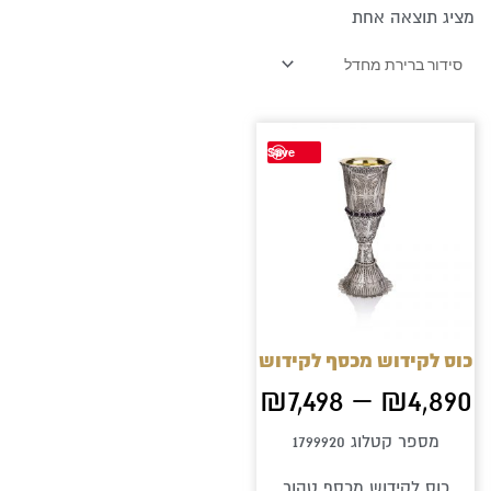
מציג תוצאה אחת
טווח
מחירים:
למוצר
עד
Save
זה
יש
מספר
סוגים.
ניתן
לבחור
כוס לקידוש מכסף לקידוש
את
₪
7,498
–
₪
4,890
האפשרויות
מספר קטלוג 1799920
בעמוד
כוס לקידוש מכסף טהור