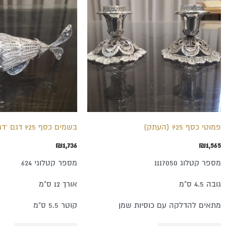
פמוטי כסף 925 (העתק)
בשמים כסף 925 דגם 'דג'
₪
1,736
₪
1,565
מספר קטלוג 1117050
מספר קטלוגי 624
גובה 4.5 ס"מ
אורך 12 ס"מ
מתאים להדלקה עם כוסיות שמן
קוטר 5.5 ס"מ