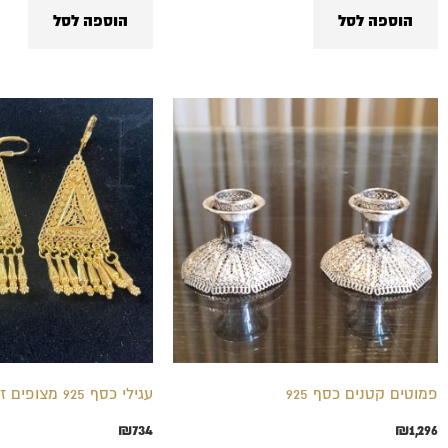
הוספה לסל
הוספה לסל
פמוטים קטנים כסף 925
עגילי כסף 925 מצופים זהב
₪
734
₪
1,296