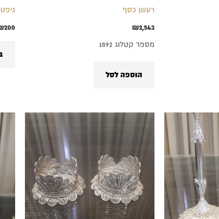
רעשן כסף
גיפטכ
₪
200
₪
2,543
מספר קטלוג 1892
ב
הוספה לסל