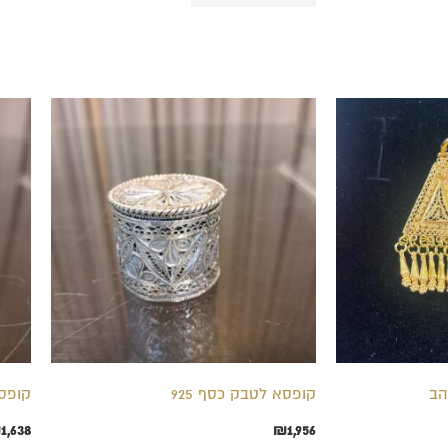
קופסא לטבק כסף 925
קופסא
₪
1,638
₪
1,956