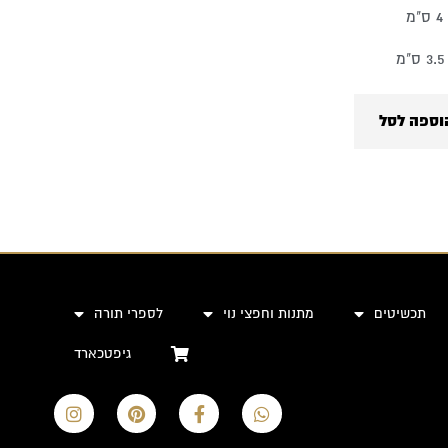
מ
מ
וספה לסל
תכשיטים
מתנות וחפצי נוי
לספרי תורה
גיפטכארד
I
P
F
W
n
i
a
h
s
n
c
a