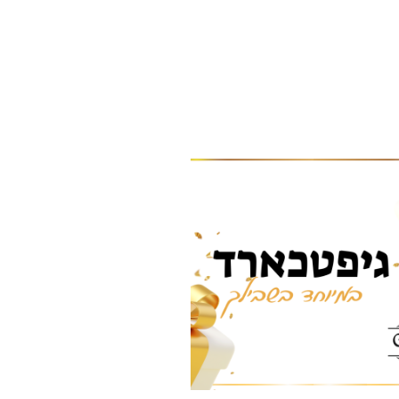
טווח
למוצר
מחירים:
זה
עד
יש
מספר
סוגים.
ניתן
לבחור
את