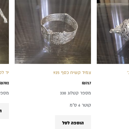
צמיד קשיח כסף 925
יד לס
₪
782
₪
717
מספר קטלוג 330
מספר ק
קוטר 6 ס"מ
ה
הוספה לסל