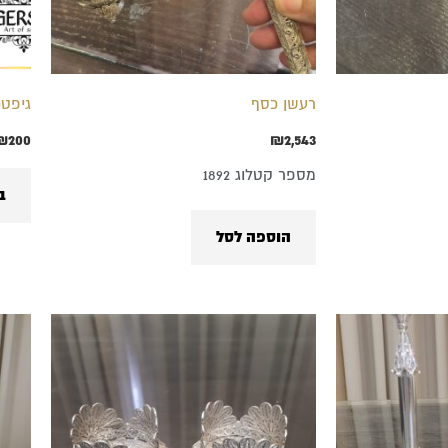
רעשן כסף
גיפטכ
₪
200
₪
2,543
מספר קטלוג 1892
ב
הוספה לסל