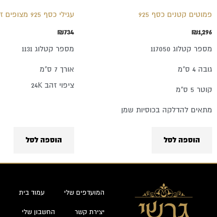
פמוטים קטנים כסף 925
עגילי כסף 925 מצופים זהב
₪
734
₪
1,296
מספר קטלוג 117050
מספר קטלוג 1131
גובה 4 ס"מ
אורך 7 ס"מ
ציפוי זהב 24K
קוטר 5 ס"מ
מתאים להדלקה בכוסיות שמן
הוספה לסל
הוספה לסל
המועדפים שלי
עמוד בית
יצירת קשר
החשבון שלי