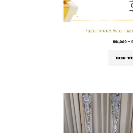
לבחור
את
האפשרויות
ארד גרשי אומנות בכסף
בעמוד
₪
1,000
–
המוצר
חר סכום