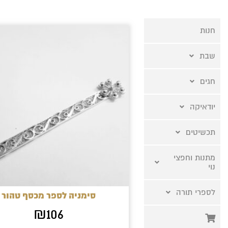
חנות
שבת
חגים
יודאיקה
תכשיטים
מתנות וחפצי
נוי
לספרי תורה
סימניה לספר מכסף טהור
₪
106