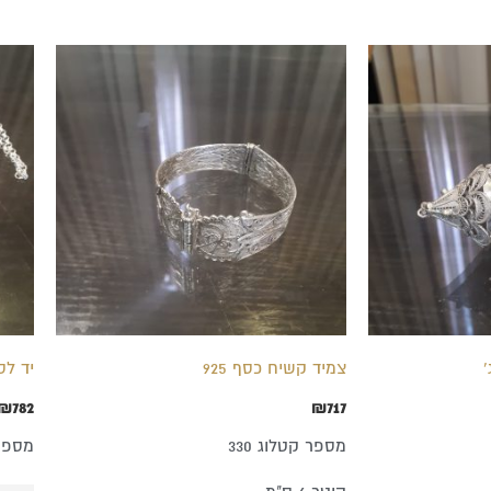
צמיד קשיח כסף 925
יד לס
₪
782
₪
717
מספר קטלוג 330
מספר ק