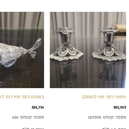
פמוטי כסף 925 (העתק)
בשמים כסף 925 דגם 'דג'
₪
1,736
₪
1,565
מספר קטלוג 1117050
מספר קטלוגי 624