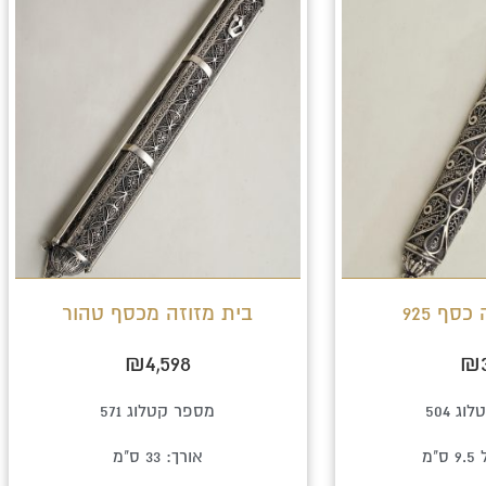
סף 925
בית מזוזה מכסף טהור
₪
4,598
₪
ג 504
מספר קטלוג 571
"מ
אורך: 33 ס"מ