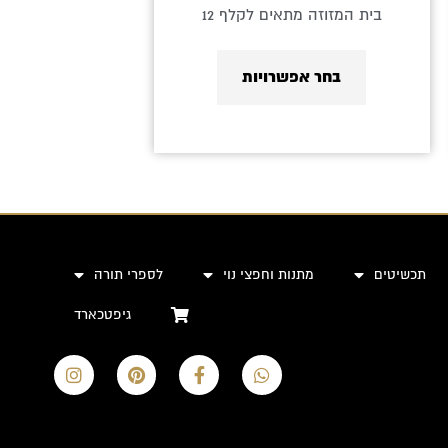
בית המזוזה מתאים לקלף 12
בחר אפשרויות
תכשיטים
מתנות וחפצי נוי
לספרי תורה
גיפטכארד
I
P
F
W
n
i
a
h
s
n
c
a
t
t
e
t
a
e
b
s