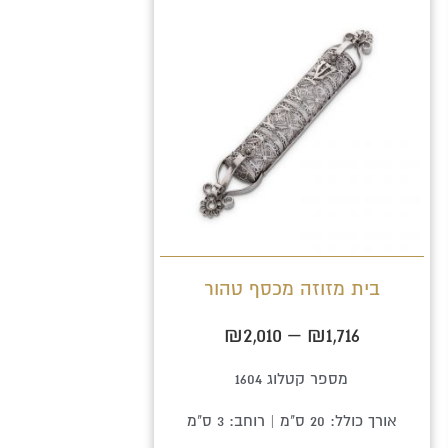
טווח
למוצר
מחירים:
זה
יש
עד
מספר
סוגים.
ניתן
לבחור
את
האפשרויות
בית מזוזה מכסף טהור
בעמוד
המוצר
₪
2,010
–
₪
1,716
מספר קטלוג 1604
אורך כולל: 20 ס"מ | רוחב: 3 ס"מ