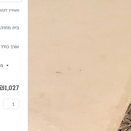
משתייך לקטגו
בית מזוזה
אורך כולל 20 ס"מ
מת
₪
1,027
כמות
של
בית