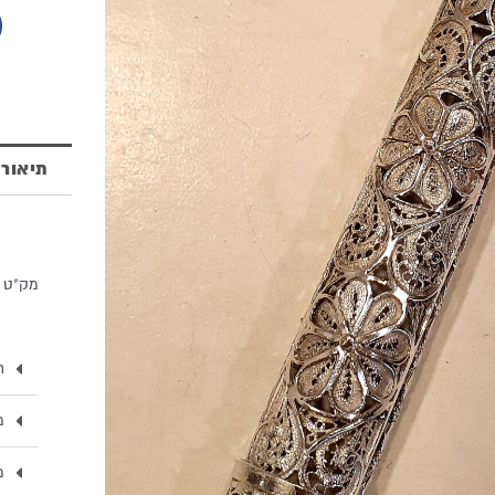
מזוזה
מכסף
925
תיאור
בית מז
מק"ט 598
ת
מ
מ