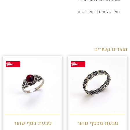
דואר שליחים | דואר רשום
מוצרים קשורים
למוצר
למוצר
Save
Save
זה
זה
יש
יש
מספר
מספר
סוגים.
סוגים.
ניתן
ניתן
לבחור
לבחור
טבעת מכסף טהור
טבעת כסף טהור
את
את