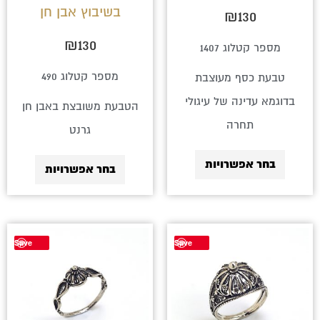
בשיבוץ אבן חן
₪
130
האפשרויות
האפשרויו
בעמוד
בעמוד
₪
130
מספר קטלוג 1407
המוצר
המוצר
מספר קטלוג 490
טבעת כסף מעוצבת
בדוגמא עדינה של עיגולי
הטבעת משובצת באבן חן
תחרה
גרנט
בחר אפשרויות
בחר אפשרויות
למוצר
Save
Save
זה
יש
מספר