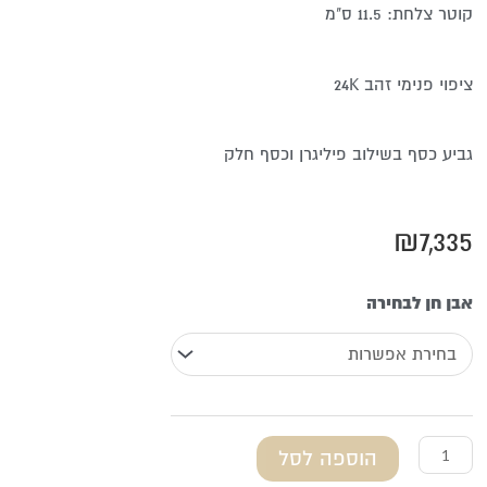
קוטר צלחת: 11.5 ס"מ
ציפוי פנימי זהב 24K
גביע כסף בשילוב פיליגרן וכסף חלק
₪
7,335
כמות
אבן חן לבחירה
של
כוס
קידוש
מכסף
הוספה לסל
טהור