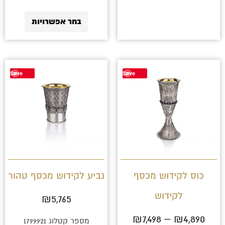
בחר אפשרויות
טווח
למוצר
Save
Save
מחירים:
זה
יש
עד
מספר
סוגים.
ניתן
לבחור
כוס לקידוש מכסף
גביע לקידוש מכסף טהור
את
לקידוש
₪
5,765
האפשרויות
בעמוד
₪
7,498
–
₪
4,890
מספר קטלוג 1799921