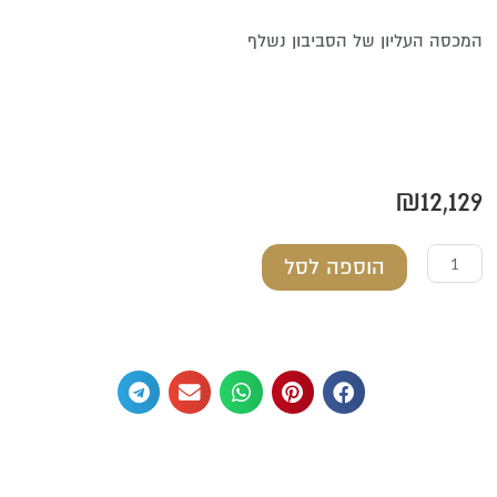
המכסה העליון של הסביבון נשלף
₪
12,129
כמות
הוספה לסל
של
סביבון
גדול
מכסף
טהור