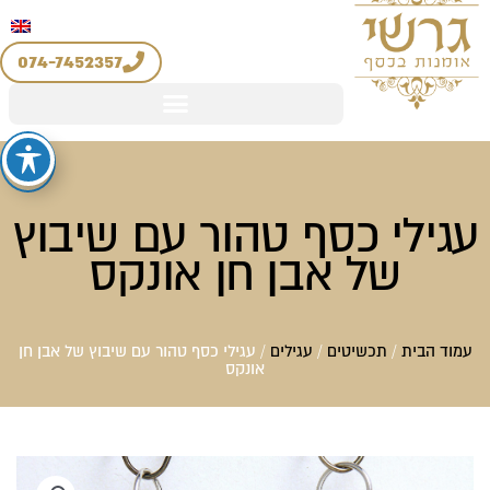
יצירת קשר
החשבון שלי
לוג
מדיניות החזרים והחלפות
וכן
074-7452357
עגילי כסף טהור עם שיבוץ
של אבן חן אונקס
עמוד הבית
/
תכשיטים
/
עגילים
/ עגילי כסף טהור עם שיבוץ של אבן חן
אונקס