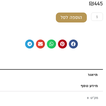
₪
445
כמות
הוספה לסל
של
עגיל
מכסף
טהור
תיאור
מידע נוסף
מק"ט: 8