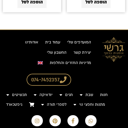
הוספה לסל
הוספה לסל
המועדפים שלי
עמוד בית
אודותינו
יצירת קשר
החשבון שלי
מדיניות החזרים והחלפות
074-7452357
חנות
שבת
חגים
יודאיקה
תכשיטים
מתנות וחפצי נוי
לספרי תורה
גיפטכארד
I
P
F
W
n
i
a
h
s
n
c
a