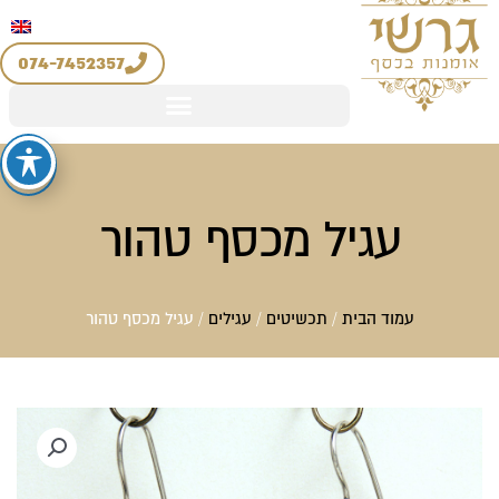
יצירת קשר
החשבון שלי
לוג
מדיניות החזרים והחלפות
וכן
074-7452357
עגיל מכסף טהור
עמוד הבית
/
תכשיטים
/
עגילים
/ עגיל מכסף טהור