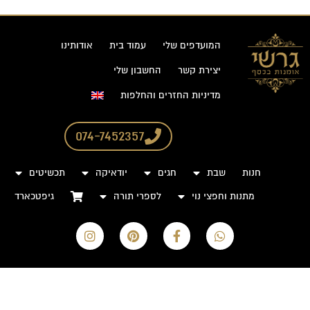
המועדפים שלי
עמוד בית
אודותינו
יצירת קשר
החשבון שלי
מדיניות החזרים והחלפות
074-7452357
חנות
שבת
חגים
יודאיקה
תכשיטים
מתנות וחפצי נוי
לספרי תורה
גיפטכארד
I
P
F
W
n
i
a
h
s
n
c
a
t
t
e
t
a
e
b
s
g
r
o
a
r
e
o
p