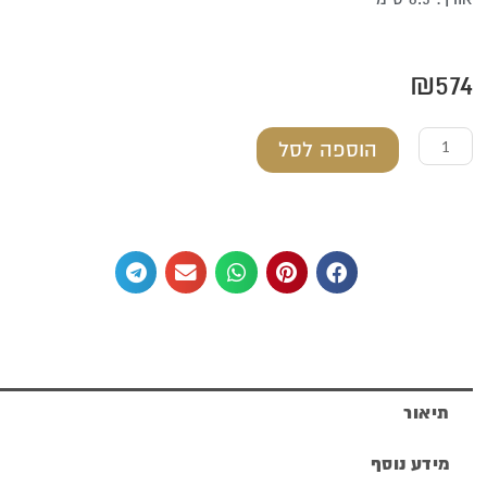
₪
574
כמות
הוספה לסל
של
עגיל
מכסף
טהור
תיאור
מידע נוסף