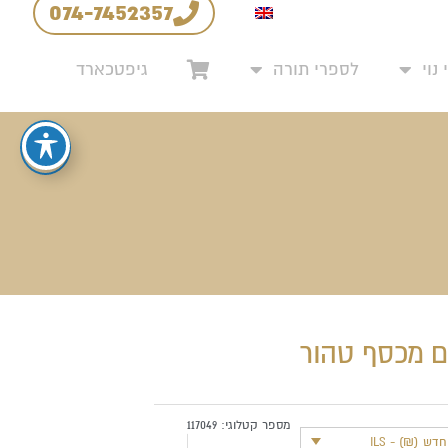
074-7452357
יניות החזרים והחלפות
נוי
לספרי תורה
גיפטכארד
ם מכסף טהור
מספר קטלוגי:
117049
ש (₪) - ILS