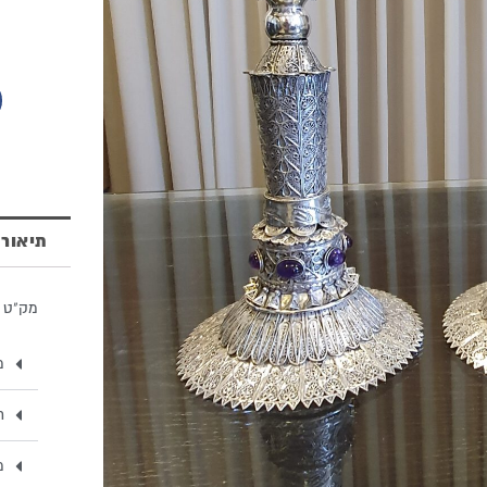
של
פמוטים
מכסף
טהור
תיאור
מק"ט 117034
מ
ת
מ