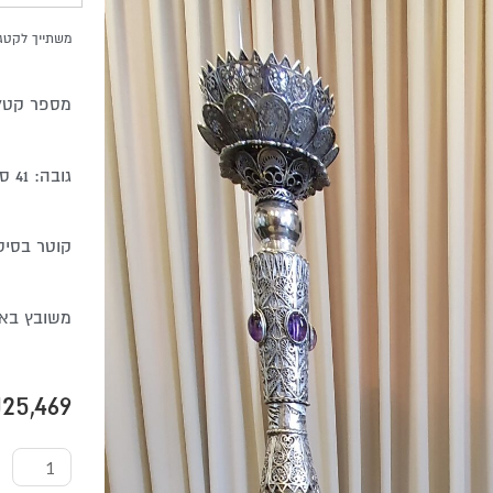
משתייך לקטגו
מספר קטלוג 49
גובה: 41 ס"מ
קוטר בסיס 15 ס
משובץ באב
₪
25,469
כמות