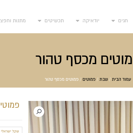
עמוד בית
אודותינו
יצירת קשר
החשבון שלי
מד
חגים
יודאיקה
תכשיטים
מתנות וחפצי 
וטים מכסף טהור
עמוד הבית
/
שבת
/
פמוטים
/ פמוטים מכסף טהור
פמוטי
שקל ישראלי חד