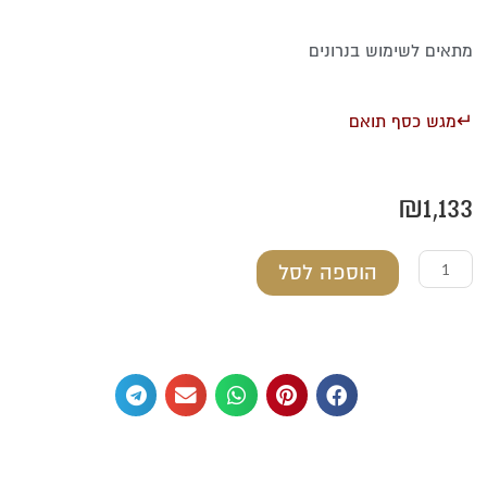
מתאים לשימוש בנרונים
↵מגש כסף תואם
₪
1,133
כמות
הוספה לסל
של
פמוטים
לשבת
מכסף
טהור
דגם