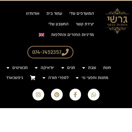
המועדפים שלי
עמוד בית
אודותינו
יצירת קשר
החשבון שלי
מדיניות החזרים והחלפות
074-7452357
חנות
שבת
חגים
יודאיקה
תכשיטים
מתנות וחפצי נוי
לספרי תורה
גיפטכארד
I
P
F
W
n
i
a
h
s
n
c
a
t
t
e
t
a
e
b
s
g
r
o
a
r
e
o
p
a
s
k
p