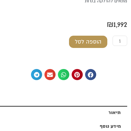
מתאים להדלקה בנרות
₪
1,992
כמות
הוספה לסל
של
פמוט
קנדלברה
5
קנים
מכסף
טהור
תיאור
מידע נוסף