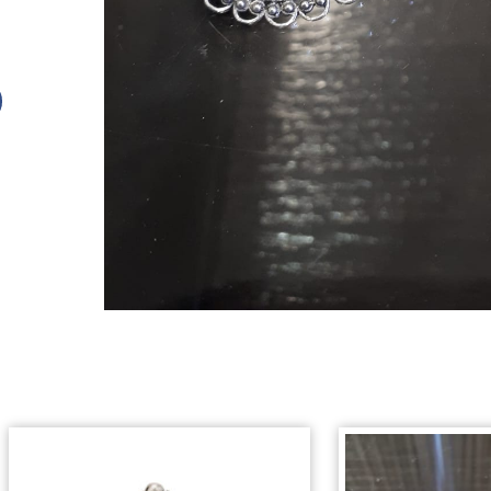
של
קליפס
לטלית
כסף
925