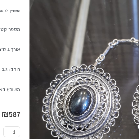
משתייך לקטגו
מספר קטלוג 45
אורך 4 ס"מ
רוחב: 3.3 ס"מ
משובץ באב
₪
587
כמות