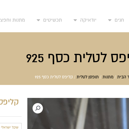
עמוד בית
אודותינו
יצירת קשר
החשבון שלי
מד
חגים
יודאיקה
תכשיטים
מתנות וחפצי 
פס לטלית כסף 925
 הבית
/
מתנות
/
תופסן לטלית
/ קליפס לטלית כסף 925
קליפס 
שקל ישראלי חד