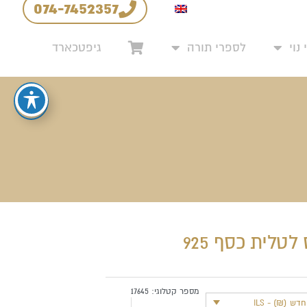
074-7452357
יניות החזרים והחלפות
נוי
לספרי תורה
גיפטכארד
לטלית כסף 925
מספר קטלוגי:
17645
ש (₪) - ILS