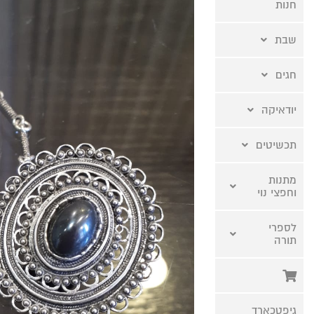
חנות
שבת
חגים
יודאיקה
תכשיטים
מתנות
וחפצי נוי
לספרי
תורה
גיפטכארד