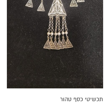
תכשיטי כסף טהור