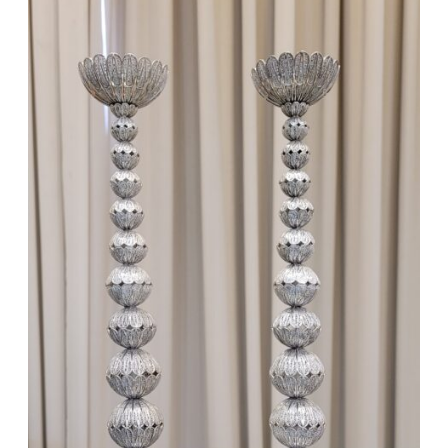
פמוטים
מכסף