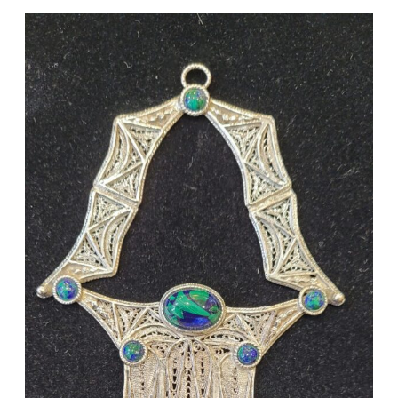
איך
לבחור
שרשרת
קמע