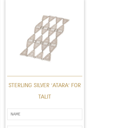
STERLING SILVER ‘ATARA’ FOR
TALIT
ש
ם