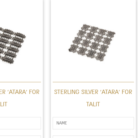
ER ‘ATARA’ FOR
STERLING SILVER ‘ATARA’ FOR
LIT
TALIT
ש
ם