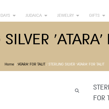
HOME
ABOUT
CONTACT US
WISH LIST
IDAYS
JUDAICA
JEWELRY
GIFTS
 SILVER ‘ATARA’ 
Home
/
'ATARA' FOR TALIT
/ STERLING SILVER ‘ATARA’ FOR TALIT
STER
FOR 