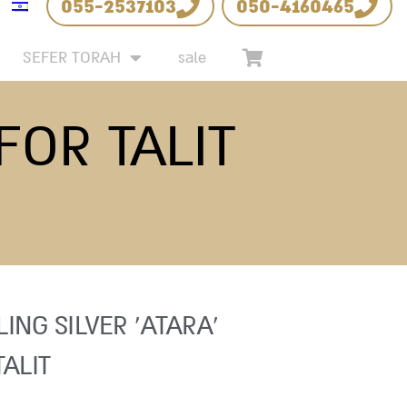
055-2537103
050-4160465
SEFER TORAH
sale
FOR TALIT
LING SILVER ‘ATARA’
TALIT