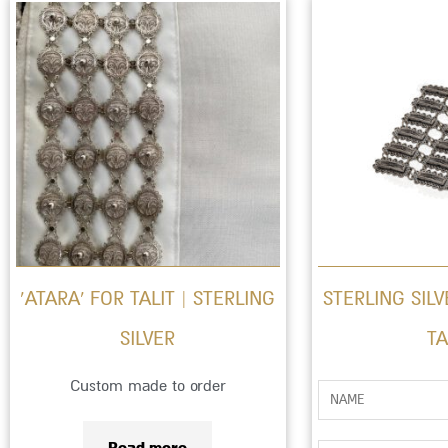
‘ATARA’ FOR TALIT | STERLING
STERLING SILV
SILVER
TA
Custom made to order
ש
ם
Read more