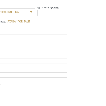
מספר קטלוגי:
10a
shekel (₪) - ILS
משתייך לקטגוריה:
'ATARA' FOR TALIT